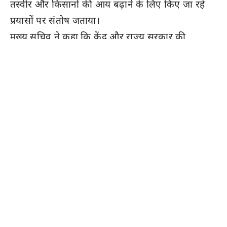
तस्वीर और किसानों की आय बढ़ाने के लिए किए जा रहे
प्रयासों पर संतोष जताया।
मुख्य सचिव ने कहा कि केंद्र और राज्य सरकार की
योजनाओं का लाभ उठाकर प्रदेश का किसान अब नवाचार
(Innovation) को अपना रहा है, जिससे उनकी आर्थिक
स्थिति पहले से काफी मजबूत हुई है।
ग्लोबल राजस्थान एग्रीटेक मीट-2026 की तैयारी
मुख्य
सचिव ने आगामी वर्ष आयोजित होने वाले
ग्लोबल
राजस्थान एग्रीटेक मीट-2026 (GRAM – Global
Rajasthan Agritech Meet)
को लेकर बड़ी
जानकारी दी।
भागीदारी:
इस तीन दिवसीय मेगा इवेंट में 50 हजार से
अधिक किसानों के भाग लेने की संभावना है।
उद्देश्य:
इसका मकसद स्मार्ट फार्मिंग, आधुनिक