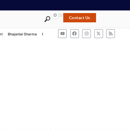
Contact Us
rt
Bhajanlal Sharma
Rashtriya Swayamsevak Sangh
ACB Rajasthan