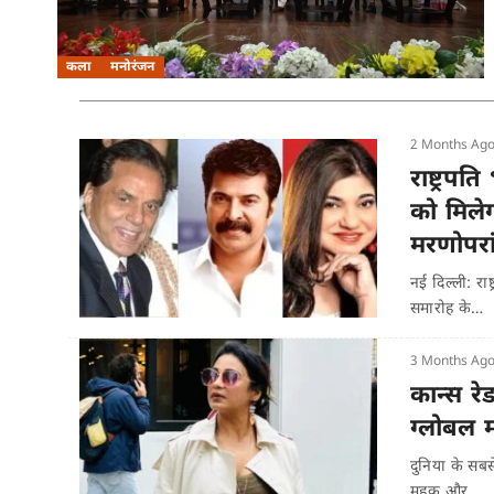
कला
मनोरंजन
2 Months Ag
राष्ट्रपत
को मिलेगा
मरणोपरा
नई दिल्ली: रा
समारोह के…
3 Months Ag
कान्स रे
ग्लोबल 
दुनिया के सब
महक और…