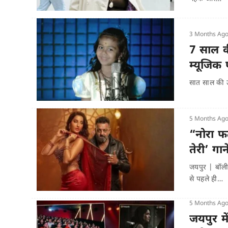
3 Months Ag
7 साल की
म्यूजिक
सात साल की उम
5 Months Ag
“नोरा फत
तेरी’ गा
जयपुर | बॉली
से पहले ही…
5 Months Ag
जयपुर मे