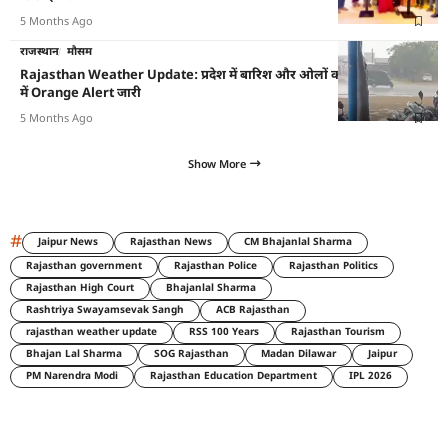
5 Months Ago
राजस्थान
मौसम
Rajasthan Weather Update: प्रदेश में बारिश और ओलों का तांडव, 21 जिलों
में Orange Alert जारी
5 Months Ago
Show More
#
Jaipur News
Rajasthan News
CM Bhajanlal Sharma
Rajasthan government
Rajasthan Police
Rajasthan Politics
Rajasthan High Court
Bhajanlal Sharma
Rashtriya Swayamsevak Sangh
ACB Rajasthan
rajasthan weather update
RSS 100 Years
Rajasthan Tourism
Bhajan Lal Sharma
SOG Rajasthan
Madan Dilawar
Jaipur
PM Narendra Modi
Rajasthan Education Department
IPL 2026