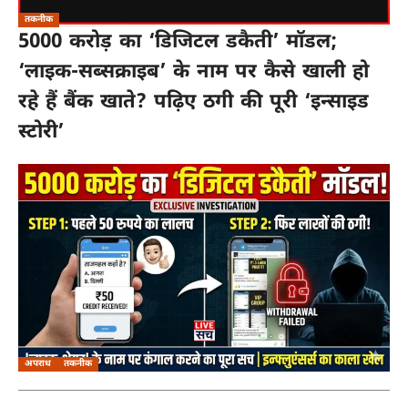
तकनीक
5000 करोड़ का ‘डिजिटल डकैती’ मॉडल;
‘लाइक-सब्सक्राइब’ के नाम पर कैसे खाली हो
रहे हैं बैंक खाते? पढ़िए ठगी की पूरी ‘इन्साइड
स्टोरी’
अपराध
तकनीक