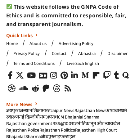
This website follows the GNPA Code of
Ethics and is committed to responsible, fair,
and transparent journalism.
Quick Links
Home
About us
Advertising Policy
Privacy Policy
Contact
Abhastra
Disclaimer
Terms and Conditions
Live Sach English
More News
जयपुर
राजस्थान
शिक्षा
भारत
Jaipur News
Rajasthan News
भ्रष्टाचार
धर्म
स्वास्थ्य
नई दिल्ली
मौसम
अपराध
CM Bhajanlal Sharma
Rajasthan government
RSS@100
राजनीति
कानून और न्याय
खेल
Rajasthan Police
Rajasthan Politics
Rajasthan High Court
Bhajanlal Sharma
जोधपुर
लाइफस्टाइल