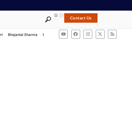
Contact Us
rt
Bhajanlal Sharma
Rashtriya Swayamsevak Sangh
ACB Rajasthan