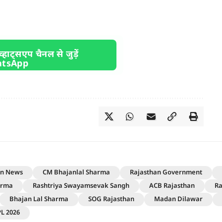
व्हाट्सएप चैनल से जुड़ें
an News
CM Bhajanlal Sharma
Rajasthan Government
arma
Rashtriya Swayamsevak Sangh
ACB Rajasthan
Ra
Bhajan Lal Sharma
SOG Rajasthan
Madan Dilawar
PL 2026