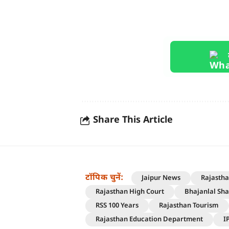
Share This Article
टॉपिक चुनें:
Jaipur News
Rajasth
Rajasthan High Court
Bhajanlal Sh
RSS 100 Years
Rajasthan Tourism
Rajasthan Education Department
I