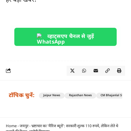
हर बड़ी खबर!
व्हाट्सएप चैनल से जुड़ें
टॉपिक चुनें:
Jaipur News
Rajasthan News
CM Bhajanlal Sharm
Home
-
जयपुर
-
भ्रष्टाचार का ‘मैरिज ब्यूरो’: सरकारी शुल्क 110 रुपये, लेकिन लेते थे