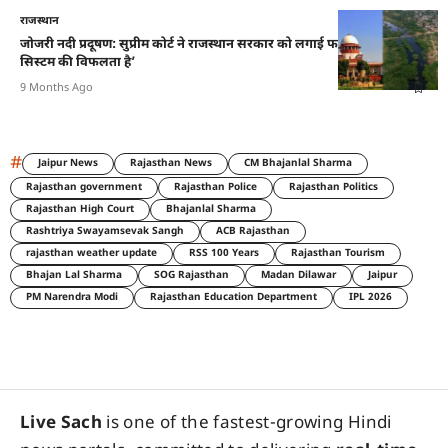
राजस्थान
जोजरी नदी प्रदूषण: सुप्रीम कोर्ट ने राजस्थान सरकार को लगाई फटकार, कहा—’यह
सिस्टम की विफलता है’
9 Months Ago
#
Jaipur News
Rajasthan News
CM Bhajanlal Sharma
Rajasthan government
Rajasthan Police
Rajasthan Politics
Rajasthan High Court
Bhajanlal Sharma
Rashtriya Swayamsevak Sangh
ACB Rajasthan
rajasthan weather update
RSS 100 Years
Rajasthan Tourism
Bhajan Lal Sharma
SOG Rajasthan
Madan Dilawar
Jaipur
PM Narendra Modi
Rajasthan Education Department
IPL 2026
Live Sach
is one of the fastest-growing Hindi