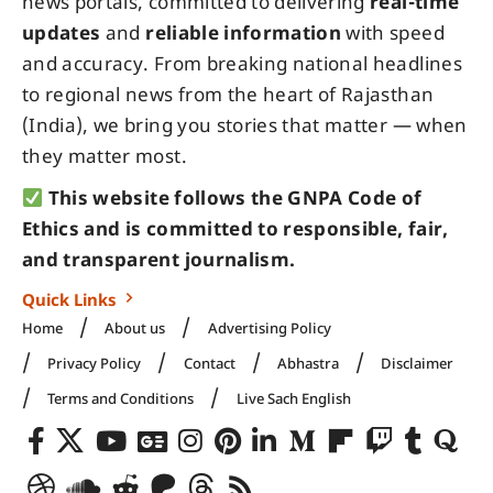
news portals, committed to delivering
real-time
updates
and
reliable information
with speed
and accuracy. From breaking national headlines
to regional news from the heart of Rajasthan
(India), we bring you stories that matter — when
they matter most.
This website follows the GNPA Code of
Ethics and is committed to responsible, fair,
and transparent journalism.
Quick Links
Home
About us
Advertising Policy
Privacy Policy
Contact
Abhastra
Disclaimer
Terms and Conditions
Live Sach English