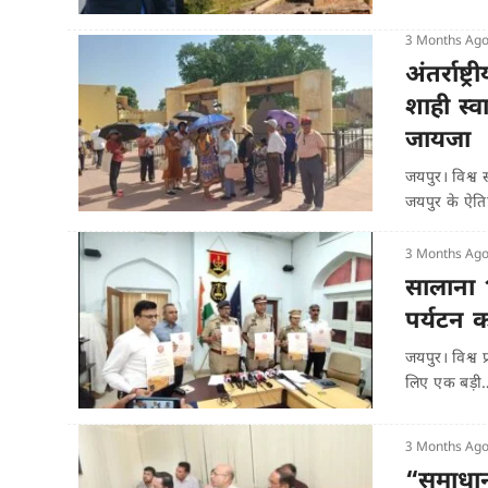
3 Months Ag
अंतर्राष्
शाही स्व
जायजा
जयपुर। विश्
जयपुर के ऐत
3 Months Ag
सालाना 
पर्यटन 
जयपुर। विश्व 
लिए एक बड़ी
3 Months Ag
“समाधान