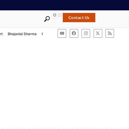
Contact Us
rt
Bhajanlal Sharma
Rashtriya Swayamsevak Sangh
ACB Rajasthan