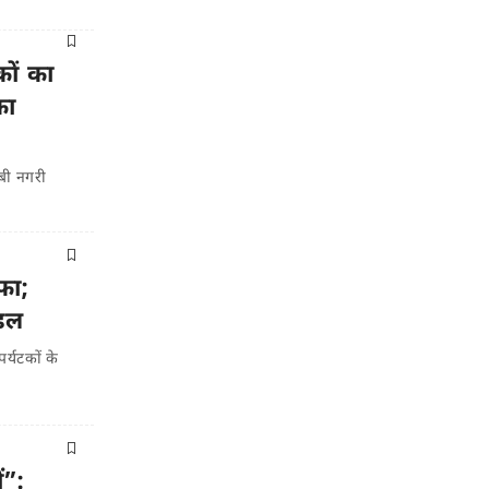
कों का
का
बी नगरी
फा;
ॉडल
र्यटकों के
ं”: