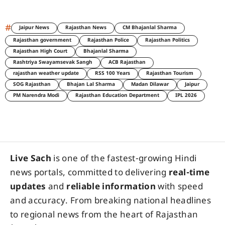
#
Jaipur News
Rajasthan News
CM Bhajanlal Sharma
Rajasthan government
Rajasthan Police
Rajasthan Politics
Rajasthan High Court
Bhajanlal Sharma
Rashtriya Swayamsevak Sangh
ACB Rajasthan
rajasthan weather update
RSS 100 Years
Rajasthan Tourism
SOG Rajasthan
Bhajan Lal Sharma
Madan Dilawar
Jaipur
PM Narendra Modi
Rajasthan Education Department
IPL 2026
Live Sach
is one of the fastest-growing Hindi
news portals, committed to delivering
real-time
updates
and
reliable information
with speed
and accuracy. From breaking national headlines
to regional news from the heart of Rajasthan