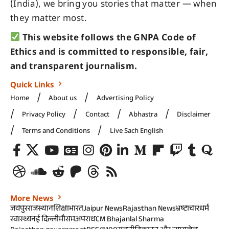
(India), we bring you stories that matter — when
they matter most.
This website follows the GNPA Code of
Ethics and is committed to responsible, fair,
and transparent journalism.
Quick Links
Home
About us
Advertising Policy
Privacy Policy
Contact
Abhastra
Disclaimer
Terms and Conditions
Live Sach English
More News
जयपुर
राजस्थान
शिक्षा
भारत
Jaipur News
Rajasthan News
भ्रष्टाचार
धर्म
स्वास्थ्य
नई दिल्ली
मौसम
अपराध
CM Bhajanlal Sharma