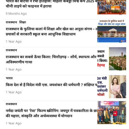
भारत की बेटियों ने रचा इतिहास: महिला कबड्डी विश्व कप 2025 का खिताब जीता,
चीनी ताइपे को फाइनल में हराया
9 Months Ago
राजस्थान
शिक्षा
राजस्थान के फुलिया कलां में शिक्षा और खेल का अनूठा संगम – लड्ढा परिवार के
प्रयासों से सरकारी स्कूल बना आधुनिक विद्याधाम
1 Year Ago
राजस्थान
राजस्थान का सबसे ऊँचा किला: चित्तौड़गढ़ – शौर्य, स्थापत्य और बलिदान की
अविस्मरणीय गाथा
1 Year Ago
भारत
किस देश से हैं विदेश मंत्री एस. जयशंकर की धर्मपत्नी ? संक्षिप्त परिचय
1 Year Ago
राजस्थान
नर्मदा जयंती पर ‘रेवा’ फिल्म स्क्रीनिंग: जयपुर में पत्रकारिता के छात्रों ने जानी नदियों
की महत्ता, संस्कृति और अर्थव्यवस्था में योगदान
1 Year Ago