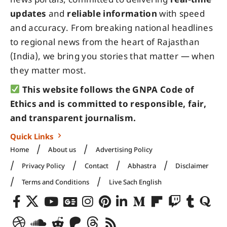
news portals, committed to delivering
real-time
updates
and
reliable information
with speed
and accuracy. From breaking national headlines
to regional news from the heart of Rajasthan
(India), we bring you stories that matter — when
they matter most.
This website follows the GNPA Code of
Ethics and is committed to responsible, fair,
and transparent journalism.
Quick Links
Home
About us
Advertising Policy
Privacy Policy
Contact
Abhastra
Disclaimer
Terms and Conditions
Live Sach English