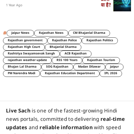
1 Year Ago
#
Jaipur News
Rajasthan News
CM Bhajanlal Sharma
Rajasthan government
Rajasthan Police
Rajasthan Politics
Rajasthan High Court
Bhajanlal Sharma
Rashtriya Swayamsevak Sangh
ACB Rajasthan
rajasthan weather update
RSS 100 Years
Rajasthan Tourism
Bhajan Lal Sharma
SOG Rajasthan
Madan Dilawar
Jaipur
PM Narendra Modi
Rajasthan Education Department
IPL 2026
Live Sach
is one of the fastest-growing Hindi
news portals, committed to delivering
real-time
updates
and
reliable information
with speed