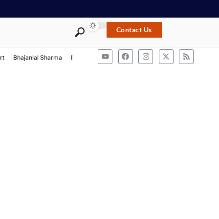
Contact Us
rt
Bhajanlal Sharma
Rashtriya Swayamsevak Sangh
ACB Rajasthan