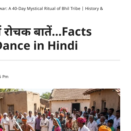
r: A 40-Day Mystical Ritual of Bhil Tribe | History &
 में रोचक बातें…Facts
ance in Hindi
15 Pm