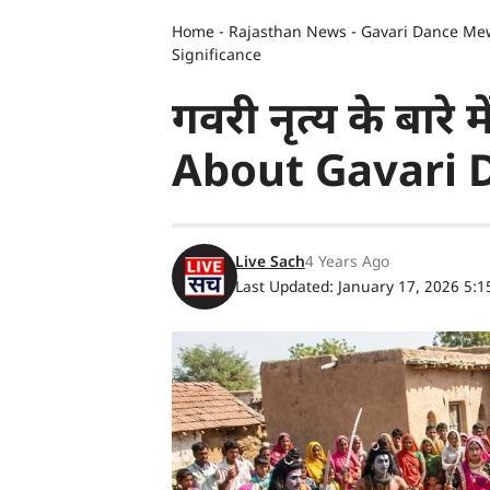
Home
-
Rajasthan News
-
Gavari Dance Mewa
Significance
गवरी नृत्य के बारे
About Gavari D
Live Sach
4 Years Ago
Last Updated: January 17, 2026 5: