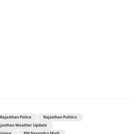
Rajasthan Police
Rajasthan Politics
jasthan Weather Update
Jaipur
PM Narendra Modi