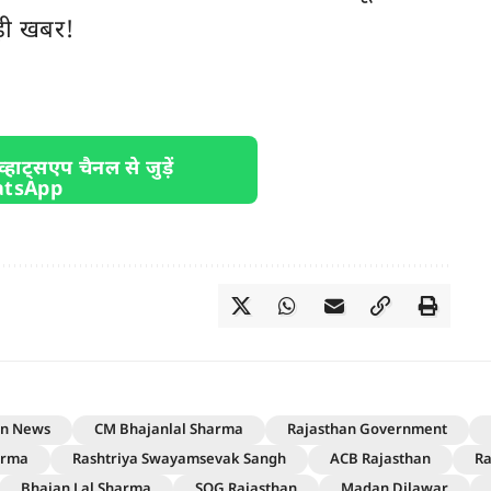
़ी खबर!
व्हाट्सएप चैनल से जुड़ें
an News
CM Bhajanlal Sharma
Rajasthan Government
arma
Rashtriya Swayamsevak Sangh
ACB Rajasthan
Ra
Bhajan Lal Sharma
SOG Rajasthan
Madan Dilawar