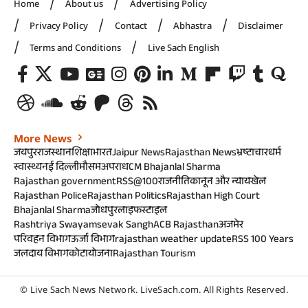
Home
About us
Advertising Policy
Privacy Policy
Contact
Abhastra
Disclaimer
Terms and Conditions
Live Sach English
More News
जयपुर
राजस्थान
शिक्षा
भारत
Jaipur News
Rajasthan News
भ्रष्टाचार
धर्म
स्वास्थ्य
नई दिल्ली
मौसम
अपराध
CM Bhajanlal Sharma
Rajasthan government
RSS@100
राजनीति
कानून और न्याय
खेल
Rajasthan Police
Rajasthan Politics
Rajasthan High Court
Bhajanlal Sharma
जोधपुर
लाइफस्टाइल
Rashtriya Swayamsevak Sangh
ACB Rajasthan
अजमेर
परिवहन विभाग
ऊर्जा विभाग
rajasthan weather update
RSS 100 Years
जलदाय विभाग
कोटा
योजना
Rajasthan Tourism
© Live Sach News Network.
LiveSach.com
. All Rights Reserved.