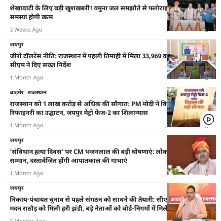
शेखावाटी के लिए बड़ी खुशखबरी! यमुना जल समझौते से फ्लोराइड पानी की
समस्या होगी खत्म
3 Weeks Ago
जयपुर
जीरो टॉलरेंस नीति: राजस्थान में पहली तिमाही में मिला 33,969 करोड़ का राजस्व;
सीएम ने दिए सख्त निर्देश
1 Month Ago
बाड़मेर
राजस्थान
राजस्थान को 1 लाख करोड़ से अधिक की सौगात: PM मोदी ने किया पचपदरा
रिफाइनरी का उद्घाटन, जयपुर मेट्रो फेज-2 का शिलान्यास
1 Month Ago
जयपुर
‘संविधान हत्या दिवस’ पर CM भजनलाल की बड़ी घोषणाएं: लोकतंत्र सेनानियों का
सम्मान, दस्तावेज़ित होंगी आपातकाल की गाथाएं
1 Month Ago
जयपुर
निकाय-पंचायत चुनाव से पहले संगठन को साधने की तैयारी: सीएम भजनलाल और
मदन राठौड़ को मिली हरी झंडी, बड़े नेताओं को बोर्ड-निगमों में मिलेगी जगह