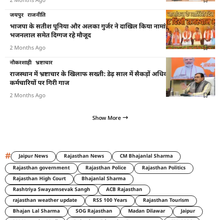
2 Months Ago
जयपुर
राजनीति
भाजपा के सतीश पूनिया और अलका गुर्जर ने दाखिल किया नामांकन, वसुंधरा-
भजनलाल समेत दिग्गज रहे मौजूद
2 Months Ago
नौकरशाही
भ्रष्टाचार
राजस्थान में भ्रष्टाचार के खिलाफ सख्ती: डेढ़ साल में सैकड़ों अधिकारियों-
कर्मचारियों पर गिरी गाज
2 Months Ago
Show More
#
Jaipur News
Rajasthan News
CM Bhajanlal Sharma
Rajasthan government
Rajasthan Police
Rajasthan Politics
Rajasthan High Court
Bhajanlal Sharma
Rashtriya Swayamsevak Sangh
ACB Rajasthan
rajasthan weather update
RSS 100 Years
Rajasthan Tourism
Bhajan Lal Sharma
SOG Rajasthan
Madan Dilawar
Jaipur