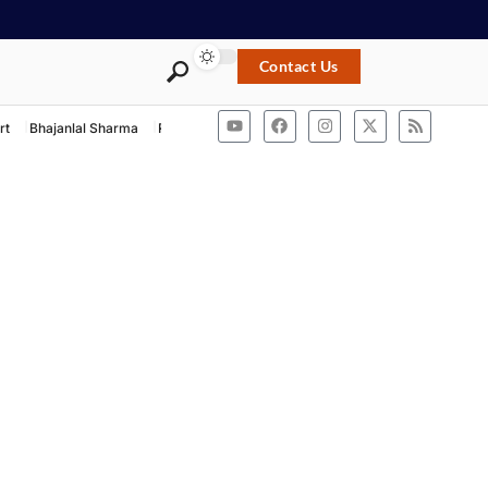
Contact Us
rt
Bhajanlal Sharma
Rashtriya Swayamsevak Sangh
ACB Rajasthan