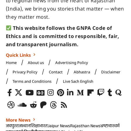
to regional news from the heart of Rajasthan
(India), we bring you stories that matter — when
they matter most.
This website follows the GNPA Code of
Ethics and is committed to responsible, fair,
and transparent journalism.
Quick Links
Home
About us
Advertising Policy
Privacy Policy
Contact
Abhastra
Disclaimer
Terms and Conditions
Live Sach English
More News
जयपुर
राजस्थान
शिक्षा
भारत
Jaipur News
Rajasthan News
भ्रष्टाचार
धर्म