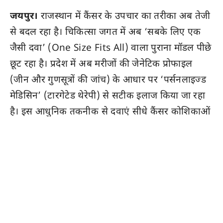
जयपुर।
राजस्थान में कैंसर के उपचार का तरीका अब तेजी
से बदल रहा है। चिकित्सा जगत में अब ‘सबके लिए एक
जैसी दवा’ (One Size Fits All) वाला पुराना मॉडल पीछे
छूट रहा है। प्रदेश में अब मरीजों की जेनेटिक प्रोफाइल
(जीन और गुणसूत्रों की जांच) के आधार पर ‘पर्सनलाइज्ड
मेडिसिन’ (टारगेटेड थेरेपी) से सटीक इलाज किया जा रहा
है। इस आधुनिक तकनीक से दवाएं सीधे कैंसर कोशिकाओं
पर वार करती हैं, जिससे मरीजों पर दवाएं ज्यादा असरदार
साबित हो रही हैं और उनके साइड इफेक्ट भी नाममात्र के
रह गए हैं।
चिरंजीवी और RGHS ने घटाई मरीजों की चिंता: ₹4 लाख तक
की दवाएं मुफ्त
कैंसर का इलाज आर्थिक रूप से बेहद खर्चीला माना जाता