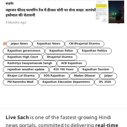
बाड़मेर
महाजन फील्ड फायरिंग रेंज में डीजल चोरी पर सेना सख्त: सरपंचों को पत्र, हथियार
इस्तेमाल की चेतावनी
9 Months Ago
#
Jaipur News
Rajasthan News
CM Bhajanlal Sharma
Rajasthan government
Rajasthan Police
Rajasthan Politics
Rajasthan High Court
Bhajanlal Sharma
Rashtriya Swayamsevak Sangh
ACB Rajasthan
rajasthan weather update
RSS 100 Years
Rajasthan Tourism
Bhajan Lal Sharma
SOG Rajasthan
Madan Dilawar
Jaipur
PM Narendra Modi
Rajasthan Education Department
IPL 2026
Live Sach
is one of the fastest-growing Hindi
news portals, committed to delivering
real-time