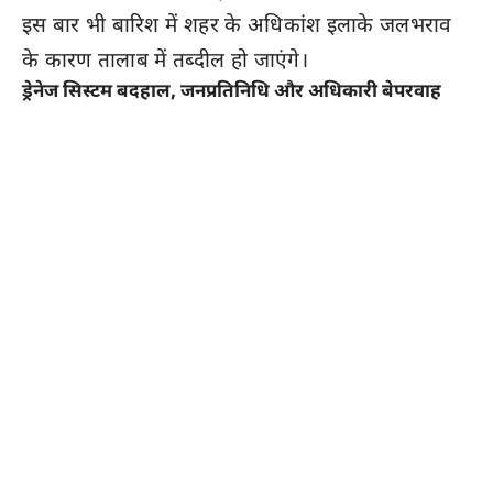
इस बार भी बारिश में शहर के अधिकांश इलाके जलभराव
के कारण तालाब में तब्दील हो जाएंगे।
ड्रेनेज सिस्टम बदहाल, जनप्रतिनिधि और अधिकारी बेपरवाह
मानसून की दस्तक सिर पर है, लेकिन शहर का ड्रेनेज
सिस्टम बारिश का पानी झेलने के लिए बिल्कुल तैयार नहीं
है। पिछले सालों में हुई गंभीर जलभराव की समस्या से न तो
अधिकारियों ने कोई सबक लिया है और न ही
जनप्रतिनिधियों ने। कई जगहों पर नालों के जाल तक टूट
चुके हैं, जो बारिश के दौरान बड़े हादसों को न्योता दे रहे हैं।
अगर
अलवर नगर निगम
के अफसरों की नींद समय रहते
नहीं टूटी, तो स्वर्ग रोड, गायत्री मंदिर मार्ग, गोपाल टॉकीज
मार्ग और चूड़ी मार्केट जैसे सर्वाधिक जलभराव वाले इलाके
फिर से डूबेंगे।
ग्राउंड रिपोर्ट: प्रमुख नालों की जमीनी हकीकत