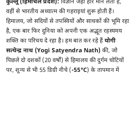
कुल्लू (हिमाचल प्रदेश):
विज्ञान जहाँ हार मान लेता है,
वहीं से भारतीय अध्यात्म की गहराइयां शुरू होती हैं।
हिमालय, जो सदियों से तपस्वियों और साधकों की भूमि रहा
है, एक बार फिर दुनिया को अपनी एक अद्भूत रहस्यमय
शक्ति का परिचय दे रहा है। हम बात कर रहे हैं
योगी
सत्येन्द्र नाथ (Yogi Satyendra Nath)
की, जो
पिछले दो दशकों (20 वर्षों) से हिमालय की दुर्गम चोटियों
पर, शून्य से भी 55 डिग्री नीचे (
-55°C
) के तापमान में
अपनी कठोर साधना में लीन हैं।
इस अकल्पनीय तपस्या की जानकारी कुल्लू स्थित प्रतिष्ठित
आध्यात्मिक संस्था
‘कौलांतक पीठ’ (Kaulantak
Peeth)
ने साझा की है।
-55°C: जहां खून जम जाए, वहां तपस्या
कौलांतक पीठ द्वारा दी गई जानकारी के अनुसार, योगी