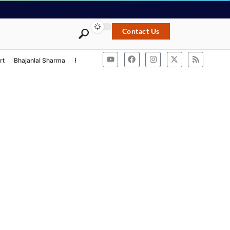
Contact Us
rt
Bhajanlal Sharma
Rashtriya Swayamsevak Sangh
ACB Rajasthan