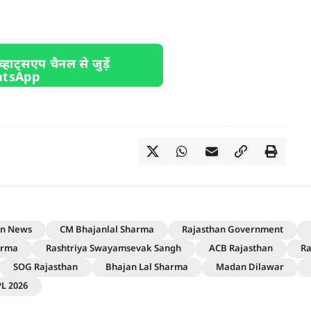
व्हाट्सएप चैनल से जुड़ें
an News
CM Bhajanlal Sharma
Rajasthan Government
arma
Rashtriya Swayamsevak Sangh
ACB Rajasthan
Ra
SOG Rajasthan
Bhajan Lal Sharma
Madan Dilawar
PL 2026