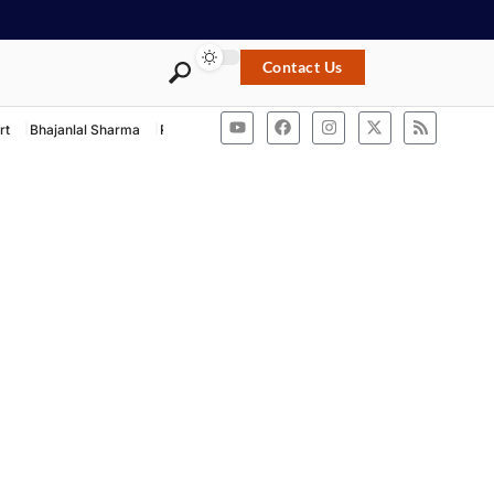
Contact Us
rt
Bhajanlal Sharma
Rashtriya Swayamsevak Sangh
ACB Rajasthan