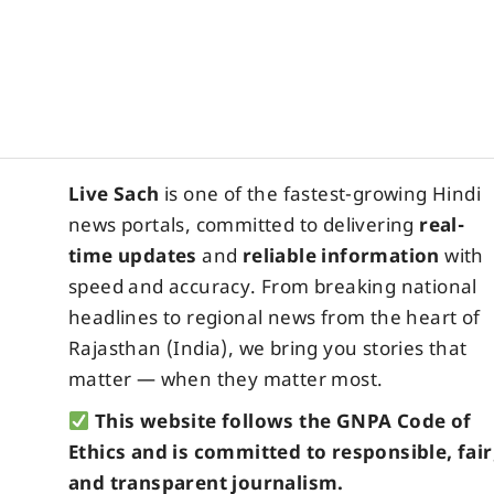
Home
-
Rajasthan News
-
जयपुर में ‘पावर मीट
तालमेल पर हुई चर्चा!
जयपुर में ‘पावर 
और बी.एल. संतोष
सरकार और संगठन क
Live Sach
7 Months Ago
Last Updated: January 3, 2026 4:0