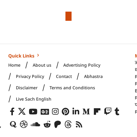
िंग’: सीएम भजनलाल और बी.एल. संतोष के बीच अहम मंथन; सरकार और संगठन के
मीटिंग’: सीएम भजनलाल
 के बीच अहम मंथन;
े तालमेल पर हुई चर्चा!
9 Pm