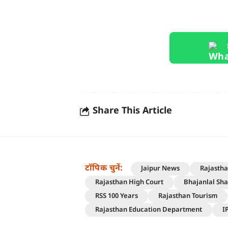
Share This Article
टॉपिक चुनें:
Jaipur News
Rajasth
Rajasthan High Court
Bhajanlal Sh
RSS 100 Years
Rajasthan Tourism
Rajasthan Education Department
I