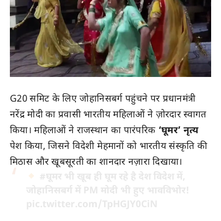
G20 समिट के लिए जोहानिसबर्ग पहुंचने पर प्रधानमंत्री
नरेंद्र मोदी का प्रवासी भारतीय महिलाओं ने ज़ोरदार स्वागत
किया। महिलाओं ने राजस्थान का पारंपरिक
‘घूमर’ नृत्य
पेश किया, जिसने विदेशी मेहमानों को भारतीय संस्कृति की
मिठास और खूबसूरती का शानदार नज़ारा दिखाया।
#घूमर
भी खूब ही घूम रहे है देश विदेश में,
जोहानिसबर्ग में PM मोदी भी हुए भावविभोर!
pic.twitter.com/TpHGJY0CiN