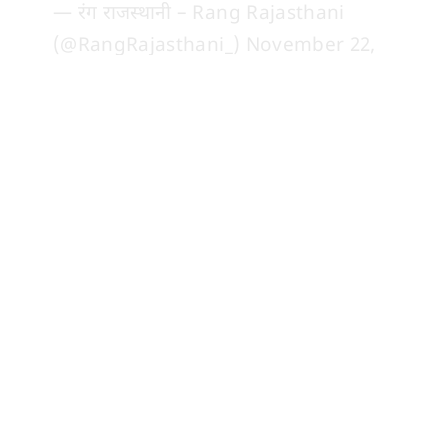
— रंग राजस्थानी – Rang Rajasthani
(@RangRajasthani_)
November 22,
2025
Live Sach
– तेज़, भरोसेमंद हिंदी समाचार। राजनीति,
राजस्थान
से ब्रेकिंग न्यूज़, मनोरंजन, खेल और
भारत
की
हर बड़ी खबर!
व्हाट्सएप चैनल से जुड़ें