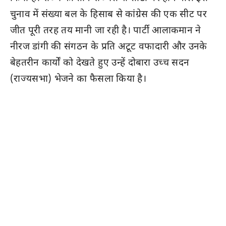
चुनाव में संख्या बल के हिसाब से कांग्रेस की एक सीट पर
जीत पूरी तरह तय मानी जा रही है। पार्टी आलाकमान ने
नीरज डांगी की संगठन के प्रति अटूट वफादारी और उनके
बेहतरीन कार्यों को देखते हुए उन्हें दोबारा उच्च सदन
(राज्यसभा) भेजने का फैसला किया है।
अशोक गहलोत के माने जाते हैं करीबी
नीरज डांगी को राजस्थान कांग्रेस के भीतर एक बेहद
समर्पित, अनुशासित और साफ-सुथरी छवि वाले नेता के
रूप में देखा जाता है। राजनीतिक गलियारों में उन्हें पूर्व
मुख्यमंत्री
अशोक गहलोत
का सबसे करीबी और वफादार
सिपहसालार माना जाता है। लंबे समय से वे कांग्रेस संगठन
में विभिन्न पदों पर रहकर सक्रिय भूमिका निभाते रहे हैं।
पार्टी के भीतर दलित और अनुसूचित जाति (SC) वर्ग के
अधिकारों की आवाज उठाने और उनके कल्याण के मुद्दों पर