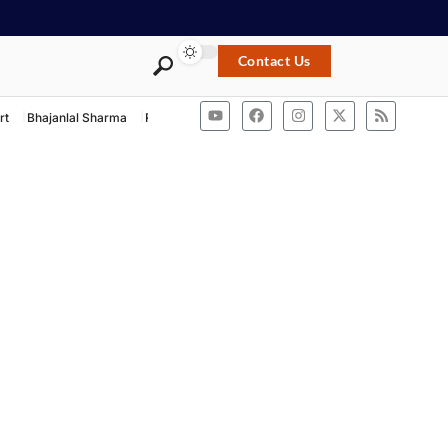
Contact Us
rt
Bhajanlal Sharma
Rashtriya Swayamsevak Sangh
ACB Rajasthan