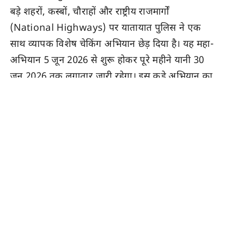
बड़े शहरों, कस्बों, चौराहों और राष्ट्रीय राजमार्गों
(National Highways) पर यातायात पुलिस ने एक
साथ व्यापक विशेष चेकिंग अभियान छेड़ दिया है। यह महा-
अभियान 5 जून 2026 से शुरू होकर पूरे महीने यानी 30
जून 2026 तक लगातार जारी रहेगा। इस कड़े अभियान का
मुख्य उद्देश्य सड़कों पर विधिक अनुशासन कायम करना
और नियमों को ठेंगे पर रखकर गाड़ियां दौड़ाने वाले
रसूखदार, हुड़दंगी और लापरवाह वाहन चालकों को कड़ा
विधिक संदेश देना है।
महानिदेशक पुलिस (DGP) राजीव कुमार शर्मा के कड़े
दिशा-निर्देशों के बाद अतिरिक्त महानिदेशक पुलिस
(यातायात) डॉ. बी.एल. मीणा के सीधे पर्यवेक्षण में इस
प्रदेशव्यापी अभियान का पूरा खाका तैयार किया गया है।
पुलिस अधिकारियों के अनुसार, अभियान के प्रारंभिक 3