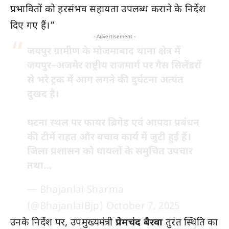
प्रभावितों को हरसंभव सहायता उपलब्ध कराने के निर्देश
दिए गए हैं।”
- Advertisement -
जयपुर ग्रामीण के मोजमाबाद थाना क्षेत्र में
जयपुर–अजमेर राष्ट्रीय राजमार्ग पर गैस सिलेंडरों
से भरे ट्रक में आग लगने की दुर्घटना अत्यंत
दुखद है।
घटना स्थल पर फायर ब्रिगेड एवं आपदा प्रबंधन
की टीमें राहत और बचाव कार्य में जुटी हुई हैं।
जिला प्रशासन को घायलों के समुचित उपचार
तथा…
— Bhajanlal Sharma
(@BhajanlalBjp)
October 7, 2025
उनके निर्देश पर, उपमुख्यमंत्री
प्रेमचंद बैरवा
तुरंत स्थिति का