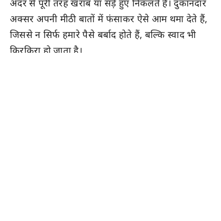
अंदर से पूरी तरह खराब या सड़े हुए निकलते हैं। दुकानदार
अक्सर अपनी मीठी बातों में फंसाकर ऐसे आम थमा देते हैं,
जिससे न सिर्फ हमारे पैसे बर्बाद होते हैं, बल्कि स्वाद भी
किरकिरा हो जाता है।
अगर आप भी दुकानदारों के इस धोखे से बचना चाहते हैं,
तो अब फिक्र करने की जरूरत नहीं है। सोशल मीडिया पर
फल और सब्जियों की सटीक पहचान बताने वाले
इन्फ्लुएंसर
ओंकार शेजवाल
ने एक बेहद आसान तरीका
बताया है। इस ‘स्पंज टेस्ट’ के जरिए आप बाहर से अच्छे
दिखने वाले खराब आम को एक सेकंड में पहचान सकते हैं।