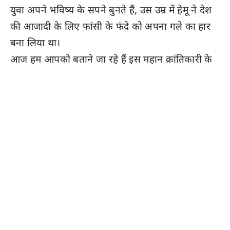
युवा अपने भविष्य के सपने बुनते हैं, उस उम्र में हेमू ने देश
की आजादी के लिए फांसी के फंदे को अपना गले का हार
बना लिया था।
आज हम आपको बताने जा रहे हैं इस महान क्रांतिकारी के
जीवन (Biography) का वो पूरा सफर, जो हर भारतीय
को जानना चाहिए।
बचपन से ही रगों में दौड़ता था देशभक्ति का खून
हेमू कालाणी का जन्म
23 मार्च 1923
को अविभाजित
भारत के सिंध प्रांत के
सक्खर (Sukkur)
शहर (अब
पाकिस्तान) में हुआ था। यह तारीख अपने आप में
ऐतिहासिक है क्योंकि इसी तारीख को 1931 में भगत सिंह
को फांसी दी गई थी। मानो नियति ने तय कर दिया था कि
एक क्रांतिकारी के जाने वाले दिन ही दूसरा क्रांतिकारी जन्म
ले चुका है।