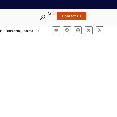
Contact Us
rt
Bhajanlal Sharma
Rashtriya Swayamsevak Sangh
ACB Rajasthan