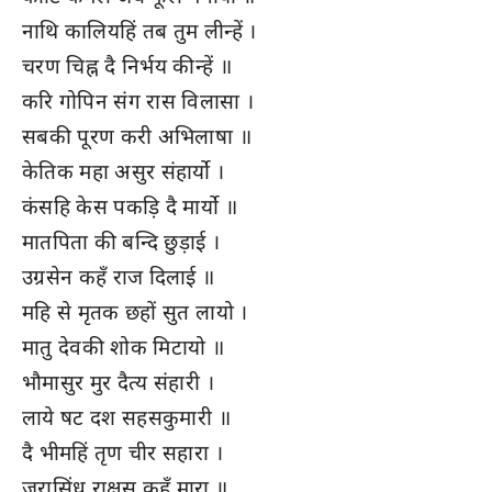
नाथि कालियहिं तब तुम लीन्हें ।
चरण चिह्न दै निर्भय कीन्हें ॥
करि गोपिन संग रास विलासा ।
सबकी पूरण करी अभिलाषा ॥
केतिक महा असुर संहार्यो ।
कंसहि केस पकड़ि दै मार्यो ॥
मातपिता की बन्दि छुड़ाई ।
उग्रसेन कहँ राज दिलाई ॥
महि से मृतक छहों सुत लायो ।
मातु देवकी शोक मिटायो ॥
भौमासुर मुर दैत्य संहारी ।
लाये षट दश सहसकुमारी ॥
दै भीमहिं तृण चीर सहारा ।
जरासिंधु राक्षस कहँ मारा ॥