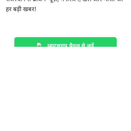
हर बड़ी खबर!
व्हाट्सएप चैनल से जुड़ें
Live Sach
is one of the fastest-growing Hindi
news portals, committed to delivering
real-time