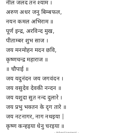
नील जलद तन श्याम ।
अरुण अधर जनु बिम्बफल,
नयन कमल अभिराम ॥
पूर्ण इन्द्र, अरविन्द मुख,
पीताम्बर शुभ साज ।
जय मनमोहन मदन छवि,
कृष्णचन्द्र महाराज ॥
॥ चौपाई ॥
जय यदुनंदन जय जगवंदन ।
जय वसुदेव देवकी नन्दन ॥
जय यशुदा सुत नन्द दुलारे ।
जय प्रभु भक्तन के दृग तारे ॥
जय नटनागर, नाग नथइया |
कृष्ण कन्हइया धेनु चरइया ॥
- Advertisement -