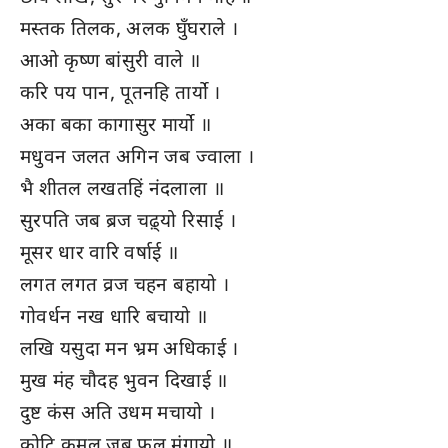
मस्तक तिलक, अलक घुँघराले ।
आओ कृष्ण बांसुरी वाले ॥
करि पय पान, पूतनहि तार्यो ।
अका बका कागासुर मार्यो ॥
मधुवन जलत अगिन जब ज्वाला ।
भै शीतल लखतहिं नंदलाला ॥
सुरपति जब ब्रज चढ़्यो रिसाई ।
मूसर धार वारि वर्षाई ॥
लगत लगत व्रज चहन बहायो ।
गोवर्धन नख धारि बचायो ॥
लखि यसुदा मन भ्रम अधिकाई ।
मुख मंह चौदह भुवन दिखाई ॥
दुष्ट कंस अति उधम मचायो ।
कोटि कमल जब फूल मंगायो ॥