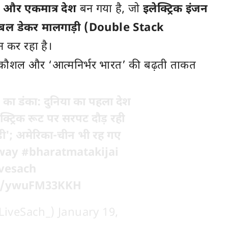
ा और एकमात्र देश
बन गया है, जो
इलेक्ट्रिक इंजन
बल डेकर मालगाड़ी (Double Stack
 कर रहा है।
 कौशल और ‘आत्मनिर्भर भारत’ की बढ़ती ताकत
 का डंका: दुनिया का पहला देश
क्ट्रिक रूट पर सरपट दौड़ रही
़ी'; अमेरिका-चीन भी रह गए
lway
#bharatmatakijai
ivesach
om/ywuFM33KKH
LiveSach_)
January 19,