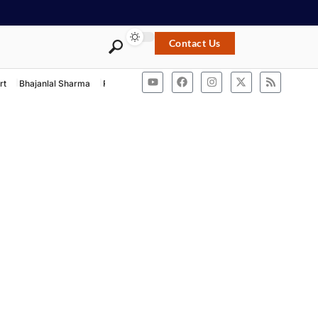
Contact Us
rt
Bhajanlal Sharma
Rashtriya Swayamsevak Sangh
ACB Rajasthan