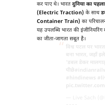
कर पाए थे। भारत
दुनिया का पहल
(Electric Traction)
के साथ
ड
Container Train)
का परिचालन
यह उपलब्धि भारत की इंजीनियरिंग
का जीता-जागता सबूत है।
विश्व पटल पर भारत
बना भारत, जहाँ इले
'डबल डेकर मालगाड
पीछे
#indianrai
#hindinews
#l
pic.twitter.c
— Live Sach (@