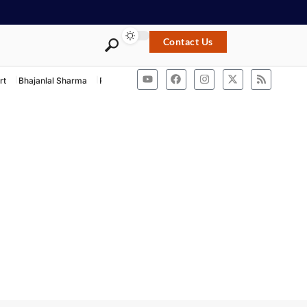
Contact Us
rt
Bhajanlal Sharma
Rashtriya Swayamsevak Sangh
ACB Rajasthan