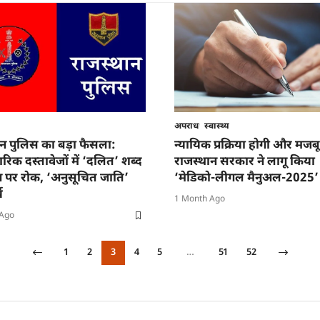
अपराध
स्वास्थ्य
ान पुलिस का बड़ा फैसला:
न्यायिक प्रक्रिया होगी और मजब
क दस्तावेजों में ‘दलित’ शब्द
राजस्थान सरकार ने लागू किया
ोग पर रोक, ‘अनुसूचित जाति’
‘मेडिको-लीगल मैनुअल-2025’
य
1 Month Ago
 Ago
1
2
3
4
5
…
51
52