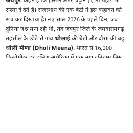
जयपुर:
कहते हैं कि हौसले अगर चट्टान हों, तो पहाड़ भी
रास्ता दे देते हैं। राजस्थान की एक बेटी ने इस कहावत को
सच कर दिखाया है। नए साल 2026 के पहले दिन, जब
दुनिया जश्न मना रही थी, तब जयपुर जिले के जमवारामगढ़
तहसील के छोटे से गांव
थोलाई
की बेटी और दौसा की बहू,
धोली मीणा (Dholi Meena)
, भारत से 16,000
किलोमीटर दूर दक्षिण अमेरिका में एक नया इतिहास लिख
रही थीं।
धोली मीणा ने इक्वाडोर (Ecuador) में स्थित
रुकु
पिचिंचा (Rucu Pichincha)
की बेहद दुर्गम और
खतरनाक चोटी को फतह किया है। उनकी यह उपलब्धि
इसलिए ऐतिहासिक है क्योंकि उन्होंने 15,414 फीट (4696
मीटर) की यह चढ़ाई किसी आधुनिक माउंटेनियरिंग सूट में
नहीं, बल्कि अपनी पारंपरिक राजस्थानी पोशाक
घाघरा-