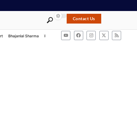
Contact Us
rt
Bhajanlal Sharma
Rashtriya Swayamsevak Sangh
ACB Rajasthan