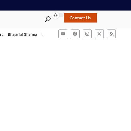
Contact Us
rt
Bhajanlal Sharma
Rashtriya Swayamsevak Sangh
ACB Rajasthan